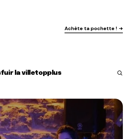
Achète ta pochette !
s
fuir la ville
top
plus