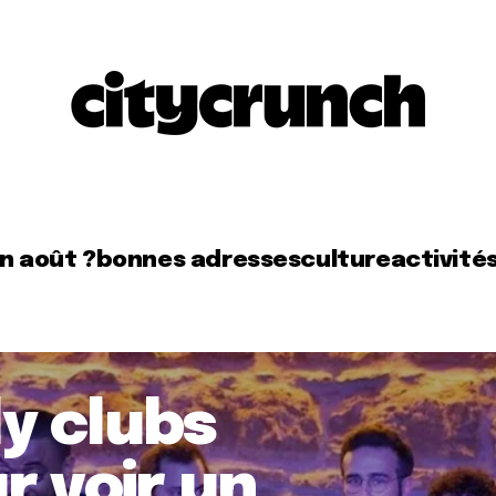
en août ?
bonnes adresses
culture
activité
y clubs
r voir un