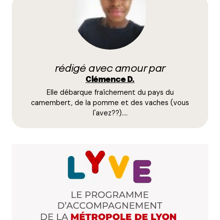
champs obligatoires sont indiqués avec
*
Prévenez-moi de tous les nouveaux commentaires
par e-mail.
rédigé avec amour par
Name
*
Clémence D.
Elle débarque fraîchement du pays du
E-mail
*
camembert, de la pomme et des vaches (vous
l'avez??).…
Dis-nous tout
*