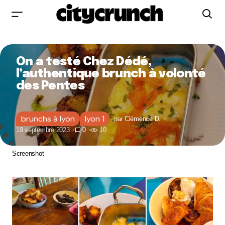
On a testé Chez Dédé,
l’authentique brunch à volonté
des Pentes
brunchs à lyon
lyon 1
par
Clémence D.
19 septembre 2023
0
10
Screenshot