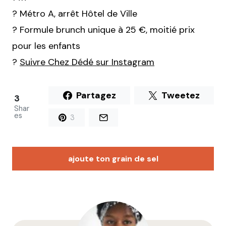
? Métro A, arrêt Hôtel de Ville
? Formule brunch unique à 25 €, moitié prix
pour les enfants
?
Suivre Chez Dédé sur Instagram
Partagez
Tweetez
3
Shar
es
3
ajoute ton grain de sel
Votre adresse e-mail ne sera pas publiée.
Les