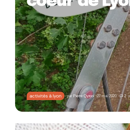
coeur de Ly
activités à lyon
par
Pierre Qyrool
27 mai 2020
2