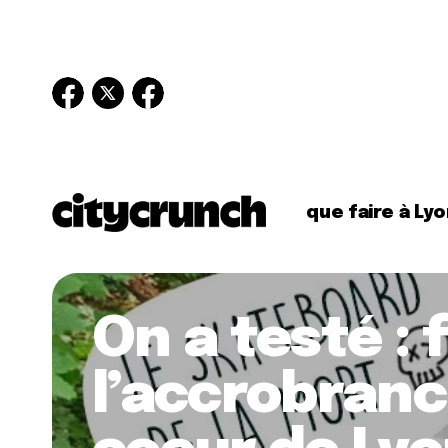
que faire à Lyo
On a testé : 
l’accrobranc