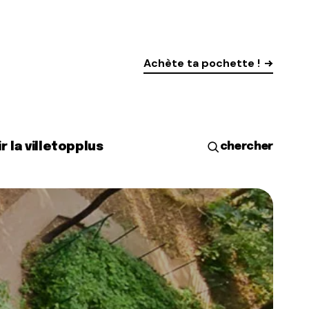
Achète ta pochette !
r la ville
top
plus
chercher