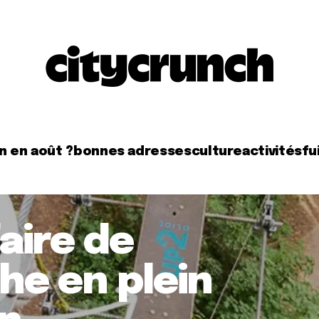
n en août ?
bonnes adresses
culture
activités
fui
faire de
he en plein