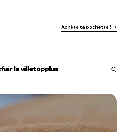
Achète ta pochette !
s
fuir la ville
top
plus