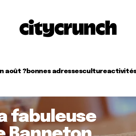
en août ?
bonnes adresses
culture
activité
la fabuleuse
e Banneton