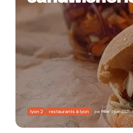
lyon 2
restaurants à lyon
par
Milie
1 juin 2021