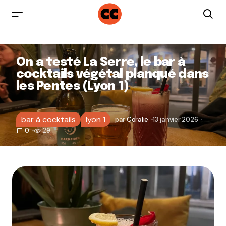
On a testé La Serre, le bar à
cocktails végétal planqué dans
les Pentes (Lyon 1)
bar à cocktails
lyon 1
par
Coralie
13 janvier 2026
0
29