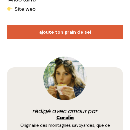
Site web
ajoute ton grain de sel
Votre adresse e-mail ne sera pas publiée.
Les
champs obligatoires sont indiqués avec
*
Prévenez-moi de tous les nouveaux commentaires
par e-mail.
rédigé avec amour par
Name
*
Coralie
Originaire des montagnes savoyardes, que ce