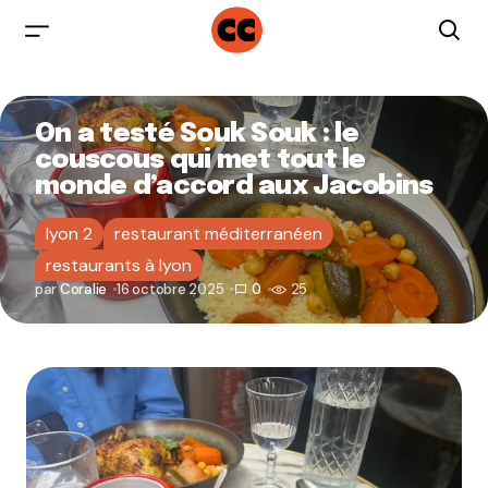
On a testé Souk Souk : le
couscous qui met tout le
monde d’accord aux Jacobins
lyon 2
restaurant méditerranéen
restaurants à lyon
par
Coralie
16 octobre 2025
0
25