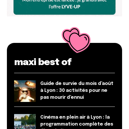
stef
22 décembre 2017 à 15 h 50 min
…ou plutôt un grand bond pour l’humanité !
2018 : Objectif Vaise ?
Répondre
Qyrool
maxi best of
23 décembre 2017 à 17 h 56 min
Chaque chose en son temps !
Guide de survie du mois d’août
Répondre
à Lyon : 30 activités pour ne
Pauline
pas mourir d’ennui
22 décembre 2017 à 21 h 39 min
Les miwam ce n’est pas nouveau… Ça existe depuis
Cinéma en plein air à Lyon : la
longtemps à la bibliothèque municipale de la Part-
programmation complète des
Dieu.