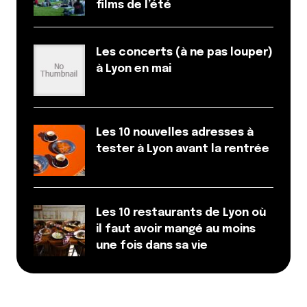
films de l’été
Répondre
lecteurpigeon
Les concerts (à ne pas louper)
29 décembre 2017 à 1 h 09 min
à Lyon en mai
Ce billet est en fait une publicité déguisée pour
botanic ?!
le week end prochain vous faites jardiland ?
Les 10 nouvelles adresses à
tester à Lyon avant la rentrée
Répondre
Qyrool
29 décembre 2017 à 17 h 33 min
Les 10 restaurants de Lyon où
Bonjour Lecteur Pigeon,
il faut avoir mangé au moins
Non l’article n’est pas un publicité sinon ce serait
une fois dans sa vie
clairement indiqué comme on le fait sur nos
rares articles sponsorisés.
Répondre