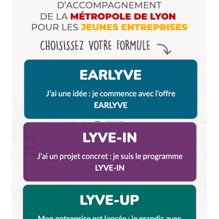
Répondre
Qyrool
22 décembre 2017 à 11 h 33 min
La phrase se moque autant des Villeurbannais
que des Presqu’îliens qui ont des sueurs froides
dès qu’ils traversent un pont.
J’espère que tu as demandé un peu de second
degré au Père Noël
Répondre
stef
22 décembre 2017 à 15 h 49 min
La découverte de Villeurbanne : un petit pas pour
Presqu’Ilienne, un grand pas pour l’humanité !
Répondre