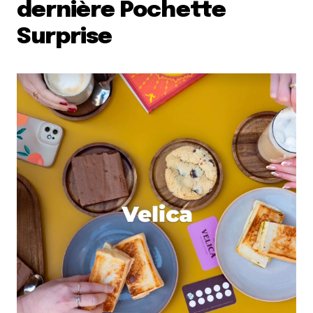
dernière Pochette
Votre adresse e-mail ne sera pas publiée.
Les
Surprise
champs obligatoires sont indiqués avec
*
Prévenez-moi de tous les nouveaux commentaires
par e-mail.
Name
*
E-mail
*
Dis-nous tout
*