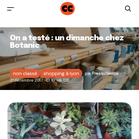
On a testé : un dimanche chez
Botanic
non classé
shopping à lyon
par
Presqu'ilienne
21 décembre 2017
10
128