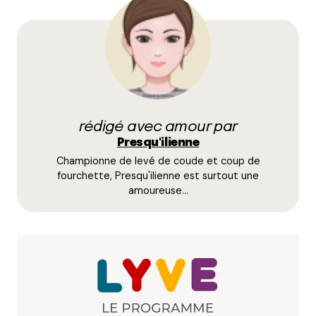
sûrement déjà »
Autrement, chouette article ! J’essaye de ne pas
aller trop souvent à Botanic parce que je finis
toujours par y claquer des fortunes en plantes :p
Répondre
rédigé avec amour par
Pierre
Presqu'ilienne
22 décembre 2017 à 11 h 12 min
Championne de levé de coude et coup de
Si comme moi, à l’évocation même du mot
fourchette, Presqu'ilienne est surtout une
“Villeurbanne”, un frisson vous parcourt l’échine,
amoureuse…
vous vous demandez certainement pourquoi j’y ai
passé mon dimanche.
Un petit mépris social au passage… En même temps
c’est quoi ces 150.000 personnes qui vivent à
Villeurbanne sous prétexte que les loyers sont trop
chers à Lyon !!!