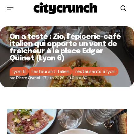
On a testé : Zio, l’épicerie-café
italien qui apporte un vent de
fraîcheur à la place Edgar
Quinet (Lyon 6)
lyon 6
restaurant italien
restaurants à lyon
par
Pierre Qyrool
17 juin 2026
0
30