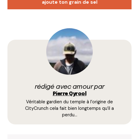
ajoute ton grain de sel
Votre adresse e-mail ne sera pas publiée.
Les
champs obligatoires sont indiqués avec
*
Prévenez-moi de tous les nouveaux commentaires
par e-mail.
rédigé avec amour par
Name
*
Pierre Qyrool
Véritable gardien du temple à l’origine de
E-mail
*
CityCrunch cela fait bien longtemps qu’il a
perdu…
Dis-nous tout
*