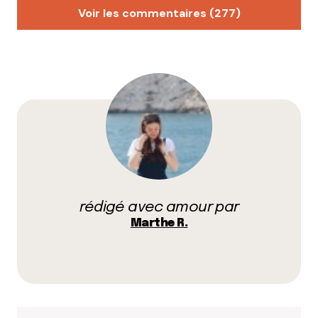
Voir les commentaires (277)
Michaud
18 janvier 2022 à 17 h 42 min
Je mérite de gagner un menu duo parce-que ……
tunnel .. (vieille blague des années 90)
Répondre
Sonia O.
19 janvier 2022 à 8 h 53 min
Je mérite de gagner un menu duo de Bioburger
rédigé avec amour par
parce que je le vaux bien ?
Marthe R.
Répondre
Chaduc
21 janvier 2022 à 15 h 43 min
Je mérite de gagner un menu famille de