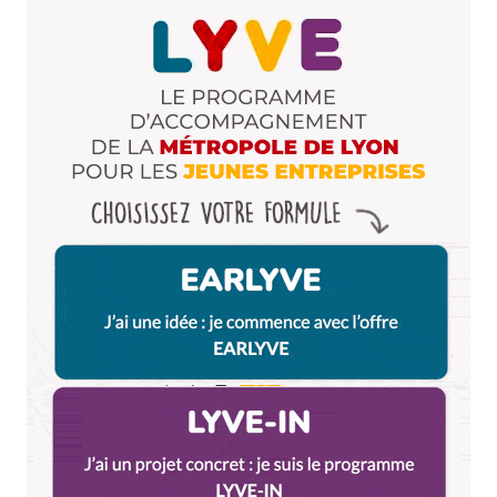
Bioburger, parce que j ai envie.
Répondre
Thierry
22 janvier 2022 à 0 h 22 min
Je mérite de gagner un menu duo de Bioburger
car je vous fais de la pub gratuite
Répondre
golob carole
22 janvier 2022 à 11 h 17 min
je mérite de gagné comme je suis de saint
Etienne .et je viendrais vous voir avec plaisir .sa
me ferais un tour sur Lyon avec ma fille .océane
…merci
Répondre