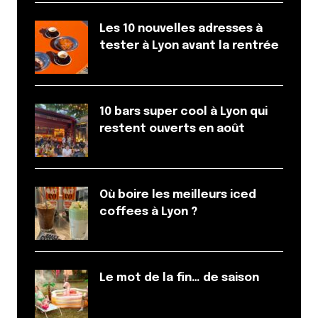
18 janvier 2022 à 21 h 18 min
Les 10 nouvelles adresses à
J aimerai bien gagner un menu duo.
tester à Lyon avant la rentrée
Vous venons de revenir vivre sur Lyon…depuis 30
ans la ville a beaucoup changée et je recherche de
bonnes adresses a découvrir.
Merci d avance si c est possible
10 bars super cool à Lyon qui
restent ouverts en août
Répondre
Berr
18 janvier 2022 à 21 h 20 min
Où boire les meilleurs iced
Je mérite de gagner un menu duo de Bioburger
coffees à Lyon ?
parce-que j aime manger bon , j aime manger bio,j
aime manger les deux et j aime manger à deux!
Répondre
Le mot de la fin… de saison
Estelle
18 janvier 2022 à 21 h 31 min