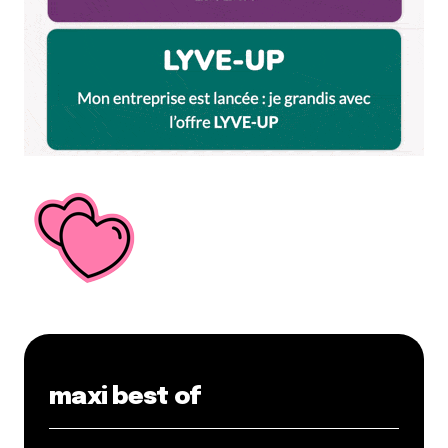
Marthe R.
27 janvier 2022 à 16 h 40 min
You Win ! Surveille tes mails
Répondre
Darkie32
18 janvier 2022 à 17 h 46 min
Je mérite de gagner un menu duo parce que je
supporte l’OL, et donc en ce moment, faut me
donner du courage et ….des forces !
Répondre
Geo
18 janvier 2022 à 17 h 48 min
Je mérite de gagner un menu duo parce-que
maxi best of
j’essaye de consommer responsable du mieux que je
peux et que j’ai envie de faire découvrir ce