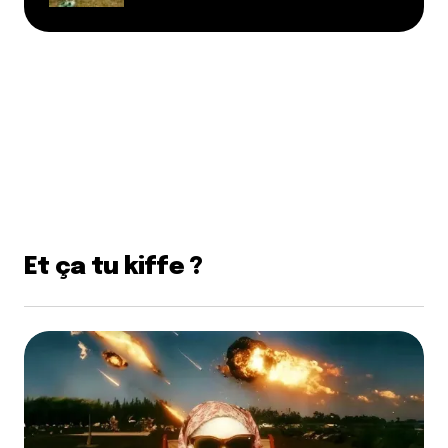
Je mérite de gagner un menu famille de Bioburger
parce-que on est une famille de gourmands et je ca
a l’air super bon ?
Répondre
Xavier
22 janvier 2022 à 9 h 50 min
Je mérite de gagner un menu duo de Bioburger
parce-que c’est meilleur quand c’est partagé !
Et ça tu kiffe ?
Répondre
Math
18 janvier 2022 à 21 h 34 min
Je mérite de gagner un menu duo de Bioburger
parce-que j’ai besoin d’entretenir mon winter body
?