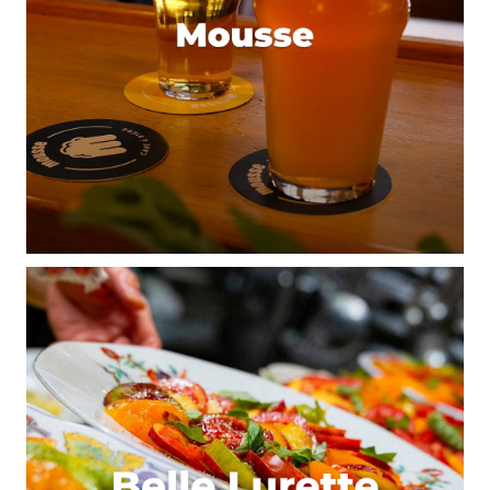
18 janvier 2022 à 21 h 03 min
Je mérite de gagner un menu duo de Bioburger
parce-que je mange bio chaque jour !!
Répondre
Milly
18 janvier 2022 à 21 h 10 min
Je mérite de gagner un menu duo de Bioburger
parce que ça fait une semaine qu’on est séparé
comme il est positif (et moi non) et quoi de mieux
qu’un bon burger bio pour un dîner de retrouvailles
en amoureux <3
Répondre
Marthe R.
27 janvier 2022 à 16 h 57 min
You Win ! Surveille tes mails