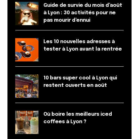
restaurant à ma copine qui est végétarienne !
Guide de survie du mois d’août
à Lyon : 30 activités pour ne
Merci pour tous ces articles au passage !
pas mourir d’ennui
Répondre
Marthe R.
Les 10 nouvelles adresses à
27 janvier 2022 à 16 h 48 min
tester à Lyon avant la rentrée
You Win ! Surveille tes mails ?
Répondre
10 bars super cool à Lyon qui
Sebouh
restent ouverts en août
18 janvier 2022 à 18 h 20 min
Je métrite de gagner un menu duo parce que j’ai
arrêté les threesome.
Où boire les meilleurs iced
Répondre
coffees à Lyon ?
cec