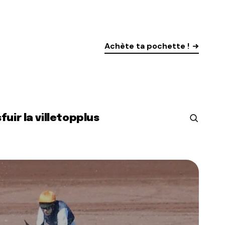
Achète ta pochette !
s
fuir la ville
top
plus