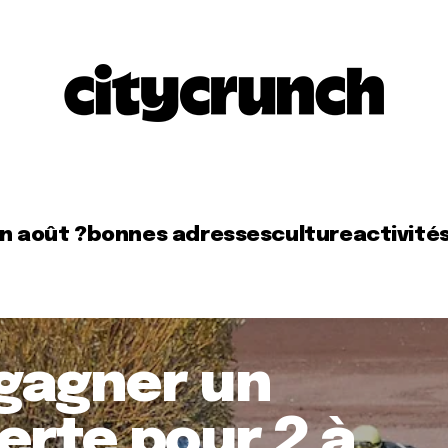
en août ?
bonnes adresses
culture
activité
 gagner un
rte pour 2 à