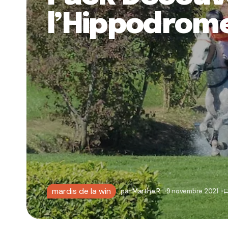
l’Hippodrome 
mardis de la win
par
Marthe R.
9 novembre 2021