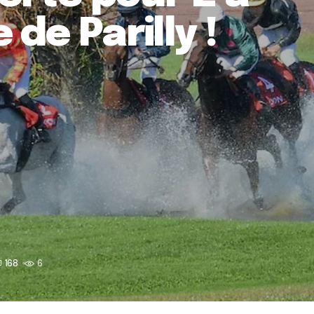
de Parilly !
168
6