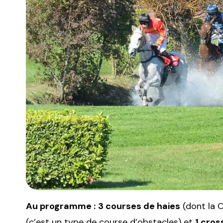
Au programme :
3 courses de haies
(dont la 
(c’est un type de course d’obstacles) et
1 cro