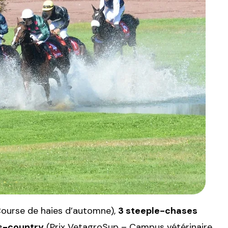
Course de haies d’automne),
3 steeple-chases
ss-country
(Prix VetagroSup – Campus vétérinaire