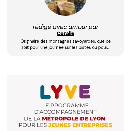
Prévenez-moi de tous les nouveaux commentaires
par e-mail.
rédigé avec amour par
Name
*
Coralie
Originaire des montagnes savoyardes, que ce
E-mail
*
soit pour une journée sur les pistes ou pour…
Dis-nous tout
*
Enregistrer mon nom, mon e-mail et mon site dans le
navigateur pour mon prochain commentaire.