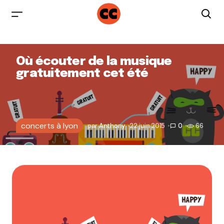
Où écouter de la musique
gratuitement cet été
concerts à lyon
par
Anthony
22 juin 2015
0
66