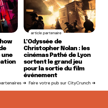
article partenaire
show
L’Odyssée de
de
Christopher Nolan : les
c une
cinémas Pathé de Lyon
éation
sortent le grand jeu
pour la sortie du film
événement
 partenaires ➔
Faire votre pub sur CityCrunch ➔