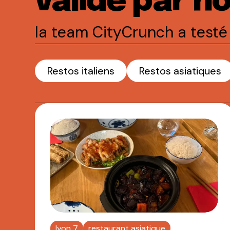
validé par n
la team CityCrunch a testé 
Restos italiens
Restos asiatiques
lyon 7
restaurant asiatique