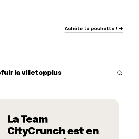
Achète ta pochette !
s
fuir la ville
top
plus
La Team
CityCrunch est en