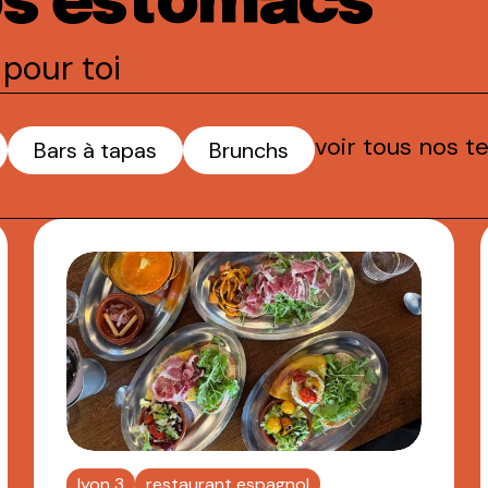
os estomacs
pour toi
voir tous nos t
Bars à tapas
Brunchs
lyon 3
restaurant espagnol