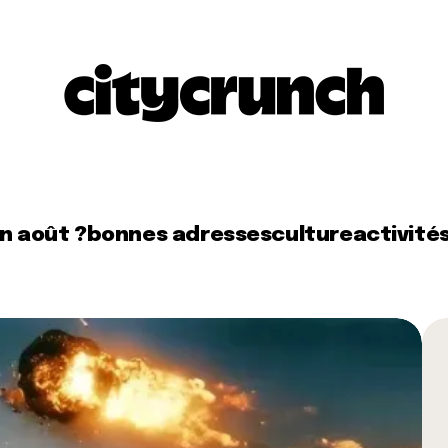
en août ?
bonnes adresses
culture
activité