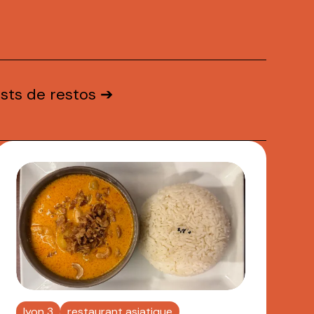
ests de restos ➔
lyon 3
restaurant asiatique