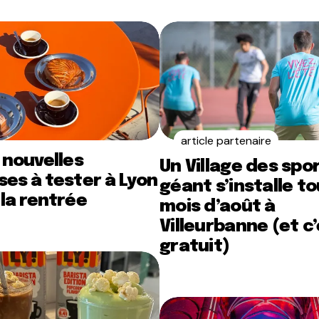
article partenaire
 nouvelles
Un Village des spo
es à tester à Lyon
géant s’installe to
la rentrée
mois d’août à
Villeurbanne (et c
gratuit)