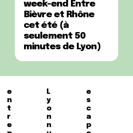
week-end Entre
Bièvre et Rhône
cet été (à
seulement 50
minutes de Lyon)
e
L
e
n
y
s
t
o
c
r
n
a
e
n
p