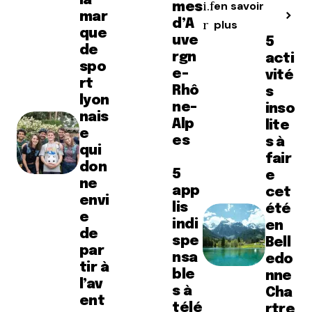
la
i.f
en savoir
mes
mar
d’A
r
plus
que
uve
5
de
rgn
acti
spo
e-
vité
rt
Rhô
s
lyon
ne-
inso
nais
Alp
lite
e
es
s à
qui
fair
don
5
e
ne
app
cet
envi
lis
été
e
indi
en
de
spe
Bell
par
nsa
edo
tir à
ble
nne
l’av
s à
Cha
ent
télé
rtre