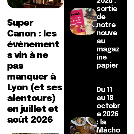
2026 :
sortie
de
Super
notre
Canon : les
nouve
au
événement
magaz
s vin à ne
ine
pas
papier
manquer à
Lyon (et ses
Du 11
alentours)
au 18
octobr
en juillet et
e 2026
août 2026
: la
Mâcho