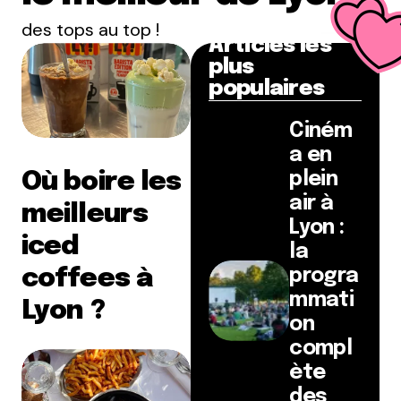
des tops au top !
Articles les
plus
populaires
Ciném
a en
Où boire les
plein
air à
meilleurs
Lyon :
iced
la
coffees à
progra
mmati
Lyon ?
on
compl
ète
des