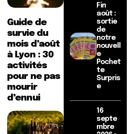
Fin
août :
Guide de
sortie
de
survie du
notre
mois d’août
nouvell
à Lyon : 30
e
Pochet
activités
te
pour ne pas
Surpris
mourir
e
d’ennui
16
septe
mbre