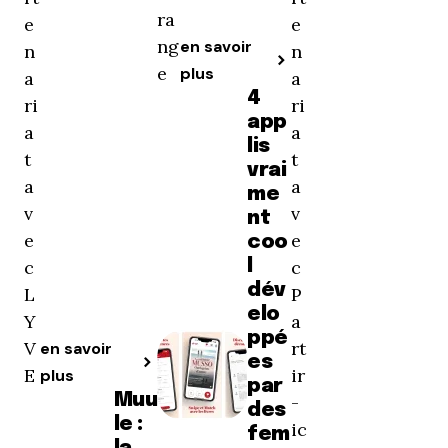
ra
e
e
ng
en savoir
n
n
e
plus
a
a
4
ri
ri
app
a
a
lis
t
t
vrai
a
a
me
v
v
nt
e
e
coo
c
l
c
dév
L
P
elo
Y
a
ppé
V
rt
en savoir
es
E
ir
plus
par
Muu
-
des
le :
ic
fem