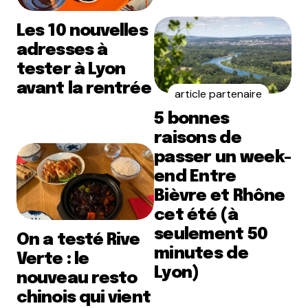
Les 10 nouvelles
adresses à
tester à Lyon
avant la rentrée
article partenaire
5 bonnes
raisons de
passer un week-
end Entre
Bièvre et Rhône
cet été (à
seulement 50
On a testé Rive
minutes de
Verte : le
Lyon)
nouveau resto
chinois qui vient