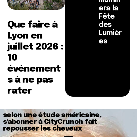
illumin
era la
Fête
Que faire à
des
Lumièr
Lyon en
es
juillet 2026 :
10
événement
s à ne pas
rater
selon une étude américaine,
s'abonner à CityCrunch fait
repousser les cheveux