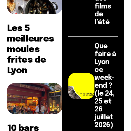
films
de
l’été
Les 5
meilleures
Que
moules
faire à
frites de
Lyon
Lyon
ce
week-
end ?
(le 24,
25 et
26
juillet
2026)
10 bars