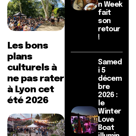
n Week
fait
son
retour
!
Les bons
plans
Samed
culturels à
i 5
ne pas rater
décem
bre
à Lyon cet
2026 :
été 2026
le
Winter
Love
Boat