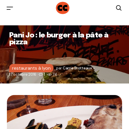
Pani Jo : le burger à la pâte à
pizza
restaurants à lyon
par
Carrie Brotteaux
17 octobre 2016
1
74