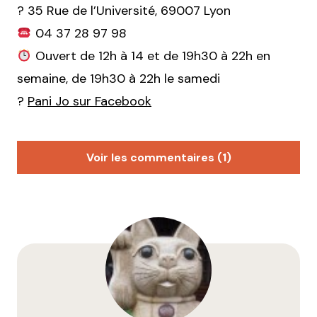
? 35 Rue de l’Université, 69007 Lyon
04 37 28 97 98
Ouvert de 12h à 14 et de 19h30 à 22h en
semaine, de 19h30 à 22h le samedi
?
Pani Jo sur Facebook
Voir les commentaires (1)
benjamin
21 octobre 2016 à 0 h 28 min
Après quelques dizaines de passages chez eux, je ne
peux qu’abonder dans le sens de l’article ! Pani Jo,
c’est la pizzeria nouvelle génération qui sait casser
les codes pour proposer des produits originaux… et
bon ! Mais que l’on ne se méprenne pas : même sur
les pizzas « traditionnelles », le boulot est