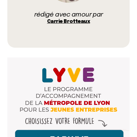
parfaitement maîtrisé. Leur pâte est top, les
garnitures sont généreuses. A mon goût, on est
rédigé avec amour par
bien au dessus de certaines pizzerias en vogue sur
Carrie Brotteaux
Lyon.
Et concernant les points négatifs relevés par
CityCrunch, je mettrais même un bémol. L’accueil
est certes un peu familier, mais c’est plutôt
agréable d’être reconnu à chaque passage et reçu
« comme un copain ». Et pour la carte, avec une
douzaine de (vrais) recettes de pizza, il y a le choix.
Encore une fois sans citer de nom, je ne comprends
pas certaines adresses qui affichent plus de 40
pizzas à la carte (sans parler du lien souvent étroit
entre carte interminable et surgelé…).
ps : commentaire non-sponsorisé, c’est mon cœur
et mon ventre qui parle <3
Répondre