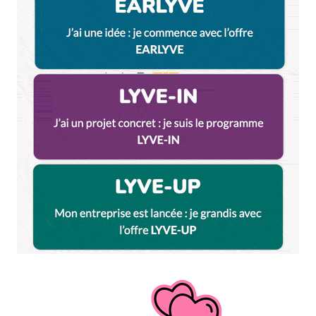
Votre adresse e-mail ne sera pas publiée.
Les
champs obligatoires sont indiqués avec
*
Prévenez-moi de tous les nouveaux commentaires
par e-mail.
Name
*
E-mail
*
Dis-nous tout
*