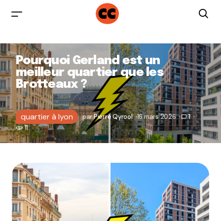
Pourquoi Gerland est un
meilleur quartier que les
Brotteaux ?
quartier à lyon
par
Pierre Qyrool
16 mars 2026
1
11