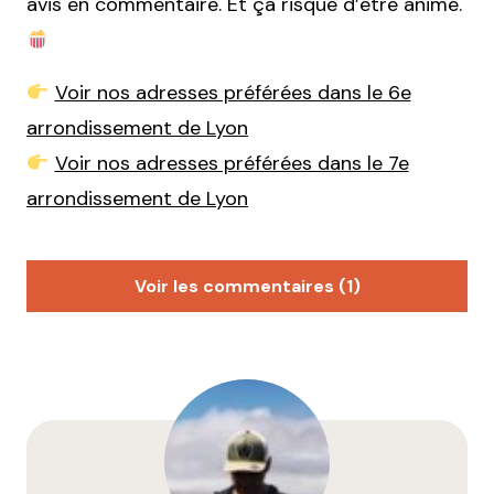
avis en commentaire. Et ça risque d’être animé.
Voir nos adresses préférées dans le 6e
arrondissement de Lyon
Voir nos adresses préférées dans le 7e
arrondissement de Lyon
Voir les commentaires (1)
D. Debrousse
17 mars 2026 à 18 h 26 min
Entièrement d’accord avec cet article. Gerland est
aujourd’hui bien plus stimulant que les Brotteaux.
On y trouve davantage de diversité sociale, de
mélange d’usages, de nouvelles adresses, de coins
encore imparfaits mais vivants. C’est un quartier en