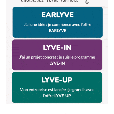
Prévenez-moi de tous les nouveaux commentaires
par e-mail.
Name
*
E-mail
*
Dis-nous tout
*