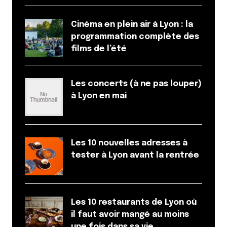
Bonjour !
Je vous propose de lire cet article pour quelques
Cinéma en plein air à Lyon : la
idées de sorties pour le week-end, en famille, entre
programmation complète des
amis ou même en amoureux. C’est en faite un
films de l’été
complément de votre articles !
Le voici :
http://www.park-events.com/sortir-a-
lyon/
Les concerts (à ne pas louper)
Bonne lecture !
à Lyon en mai
Répondre
Les 10 nouvelles adresses à
tester à Lyon avant la rentrée
Votre adresse e-mail ne sera pas publiée.
Les
champs obligatoires sont indiqués avec
*
Les 10 restaurants de Lyon où
Prévenez-moi de tous les nouveaux commentaires
il faut avoir mangé au moins
par e-mail.
une fois dans sa vie