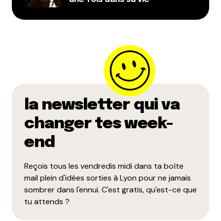
Name
*
E-mail
*
Dis-nous tout
*
la newsletter qui va
changer tes week-
end
Reçois tous les vendredis midi dans ta boîte
Enregistrer mon nom, mon e-mail et mon site dans le
mail plein d'idées sorties à Lyon pour ne jamais
navigateur pour mon prochain commentaire.
sombrer dans l'ennui. C'est gratis, qu'est-ce que
tu attends ?