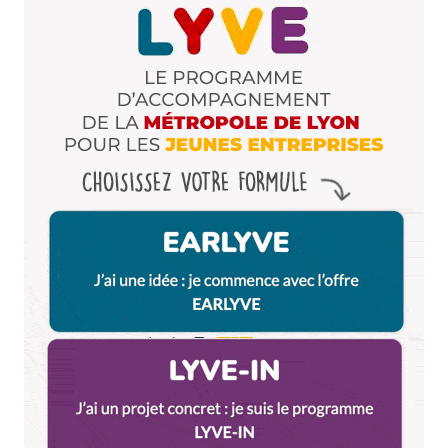
Martin
13 novembre 2015 à 10 h 01 min
Hello, en parlant de courts métrages il ne faut pas
oublier qu’il y a aussi le festival de courts métrages
de villeurbanne qui commence au Zola
Répondre
Latchetch
13 novembre 2015 à 10 h 55 min
Tout à fait : forza Villeurbanne
http://www.festcourt-villeurbanne.com/
Répondre
Marion
13 novembre 2015 à 13 h 47 min
Samedi soir, concert à la péniche La Marquise, avec