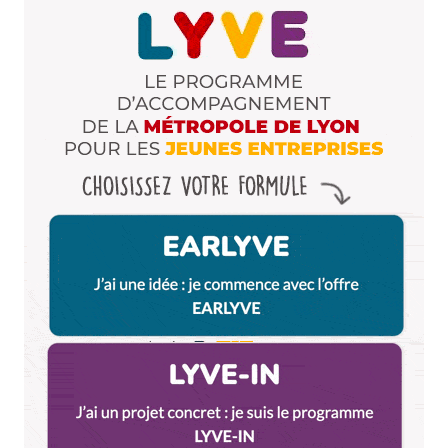
Voice Shaker
15 juin 2018 à 17 h 30 min
Voice Shaker vous invite à venir célébrer ses 5 ans
d’existence samedi soir à 20h30 au Temple du
Change ! ♪☼♫♫♪
Pour l’occasion, avec notre invité l’ensemble vocal
Ephémère, on vous concocte un programme chants
du monde, pop et gospel tout à fait spécial !
Retrouvez-nous sur Facebook :
https://www.facebook.com/events/405103946624435
Répondre
Ade
16 juin 2018 à 14 h 27 min
Rue d’Anvers (Saxe -Gambetta), l’Atenium fête ses 2
ans avec les copains du quartier : le bistrot des
fauves, l Indo, l’épicerie équitable, la cordée, le petit