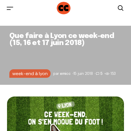
Que faire à Lyon ce week-end
(15, 16 et 17 juin 2018)
week-end à lyon
par
emicc
15 juin 2018
5
153