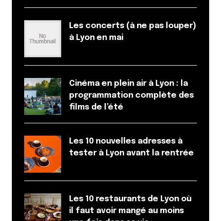
Ca s’appelle Sun Me Baby et c’est de 14h à minuit !
https://www.facebook.com/events/1978711602392673
Les concerts (à ne pas louper)
à Lyon en mai
Répondre
Cinéma en plein air à Lyon : la
Votre adresse e-mail ne sera pas publiée.
Les
programmation complète des
champs obligatoires sont indiqués avec
*
films de l’été
Prévenez-moi de tous les nouveaux commentaires
par e-mail.
Les 10 nouvelles adresses à
tester à Lyon avant la rentrée
Name
*
E-mail
*
Les 10 restaurants de Lyon où
il faut avoir mangé au moins