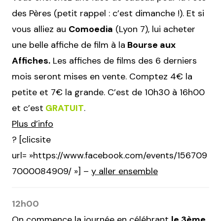
des Pères (petit rappel : c’est dimanche !). Et si
vous alliez au
Comoedia
(Lyon 7), lui acheter
une belle affiche de film à la
Bourse aux
Affiches.
Les affiches de films des 6 derniers
mois seront mises en vente. Comptez 4€ la
petite et 7€ la grande. C’est de 10h30 à 16h00
et c’est
GRATUIT
.
Plus d’info
? [clicsite
url= »https://www.facebook.com/events/156709
7000084909/ »] –
y aller ensemble
12h00
On commence la journée en célébrant
le 3ème