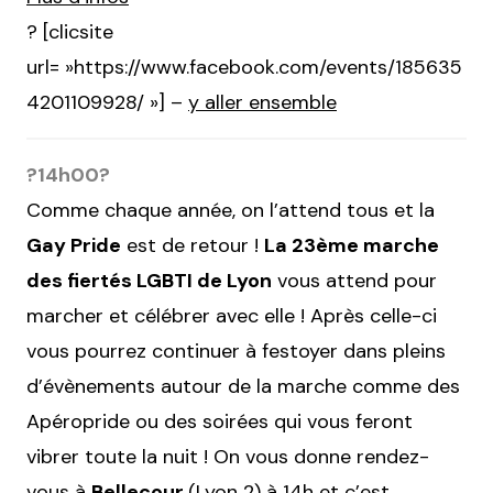
? [clicsite
url= »https://www.facebook.com/events/185635
4201109928/ »] –
y aller ensemble
?
14h00
?
Comme chaque année, on l’attend tous et la
Gay Pride
est de retour !
La 23ème marche
des fiertés LGBTI de Lyon
vous attend pour
marcher et célébrer avec elle ! Après celle-ci
vous pourrez continuer à festoyer dans pleins
d’évènements autour de la marche comme des
Apéropride ou des soirées qui vous feront
vibrer toute la nuit ! On vous donne rendez-
vous à
Bellecour
(Lyon 2) à 14h et c’est