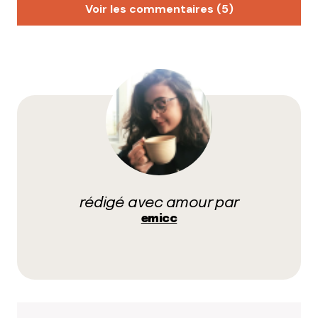
Voir les commentaires (5)
Lyoncroc
15 juin 2018 à 10 h 42 min
Et jusqu’à samedi soir 19h, nous fêtons les 25 ans de
notre magasin bio !
Animations bio, promotions (-10% sur tout le
magasin), dégustations !
Accessible en tcl avec le C24 en 1/4 d’heure depuis
Gorge de Loup.
Répondre
rédigé avec amour par
Masseron Mélissa
emicc
15 juin 2018 à 13 h 09 min
Hello la team!il y a aussi le festival Lanternes en
Scène tout le week end à Croix rousse ! Esplanade
de la grande côte;)
Répondre