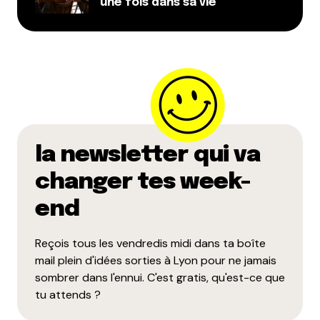
une fois dans sa vie
Dis-nous tout
*
la newsletter qui va
Enregistrer mon nom, mon e-mail et mon site dans le
navigateur pour mon prochain commentaire.
changer tes week-
end
Et bim !
Reçois tous les vendredis midi dans ta boîte
mail plein d'idées sorties à Lyon pour ne jamais
sombrer dans l'ennui. C'est gratis, qu'est-ce que
tu attends ?