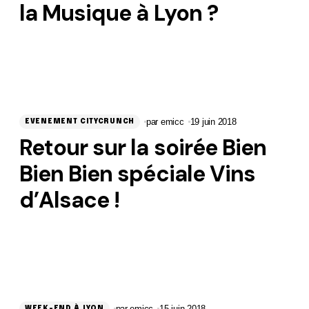
la Musique à Lyon ?
par
emicc
19 juin 2018
EVENEMENT CITYCRUNCH
Retour sur la soirée Bien
Bien Bien spéciale Vins
d’Alsace !
par
emicc
15 juin 2018
WEEK-END À LYON