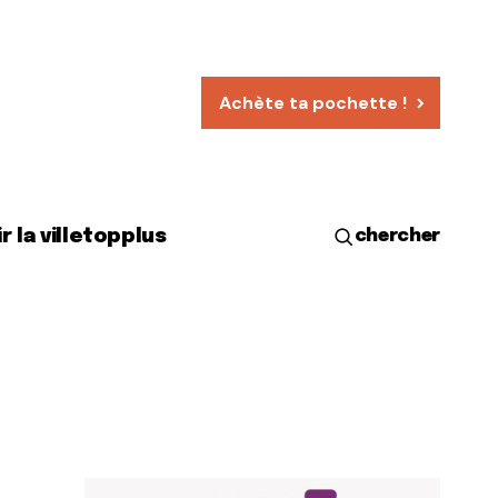
Achète ta pochette !
r la ville
top
plus
chercher