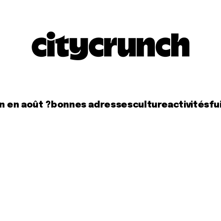
n en août ?
bonnes adresses
culture
activités
fui