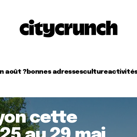
en août ?
bonnes adresses
culture
activité
Lyon cette
25 au 29 mai