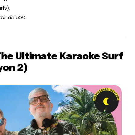
ls).
rtir de 14€.
The Ultimate Karaoke Surf
yon 2)