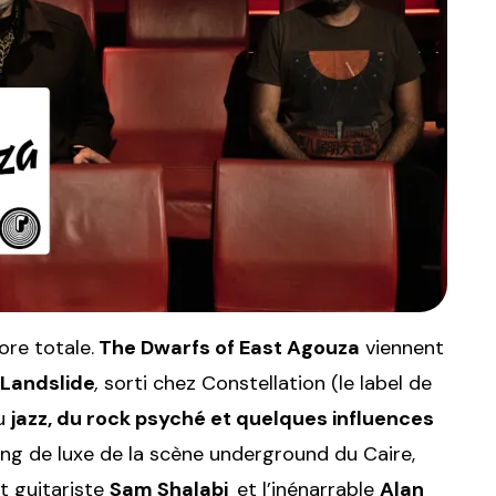
re totale.
The Dwarfs of East Agouza
viennent
Landslide
,
sorti chez Constellation (le label de
du
jazz, du rock psyché et quelques influences
ting de luxe de la scène underground du Caire,
t guitariste
Sam Shalabi
et l’inénarrable
Alan