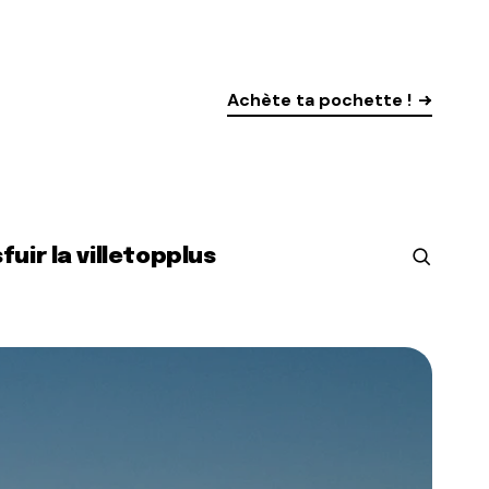
Achète ta pochette !
s
fuir la ville
top
plus