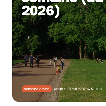
2026)
semaine à lyon
par
ines
25 mai 2026
0
19