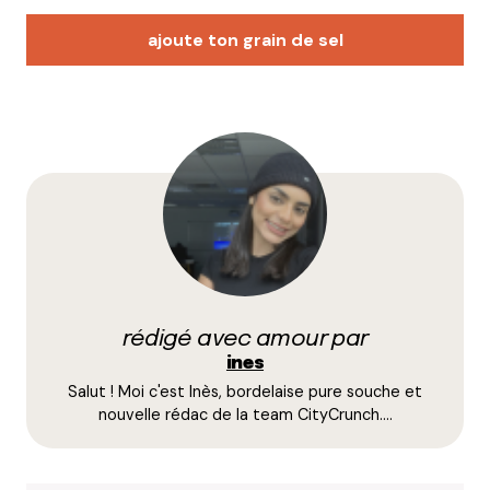
ajoute ton grain de sel
Votre adresse e-mail ne sera pas publiée.
Les
champs obligatoires sont indiqués avec
*
Prévenez-moi de tous les nouveaux commentaires
par e-mail.
rédigé avec amour par
Name
*
ines
Salut ! Moi c'est Inès, bordelaise pure souche et
E-mail
*
nouvelle rédac de la team CityCrunch.…