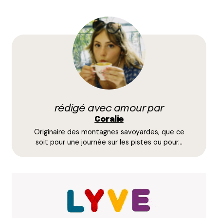
Votre adresse e-mail ne sera pas publiée.
Les
champs obligatoires sont indiqués avec
*
Prévenez-moi de tous les nouveaux commentaires
par e-mail.
rédigé avec amour par
Name
*
Coralie
Originaire des montagnes savoyardes, que ce
E-mail
*
soit pour une journée sur les pistes ou pour…
Dis-nous tout
*