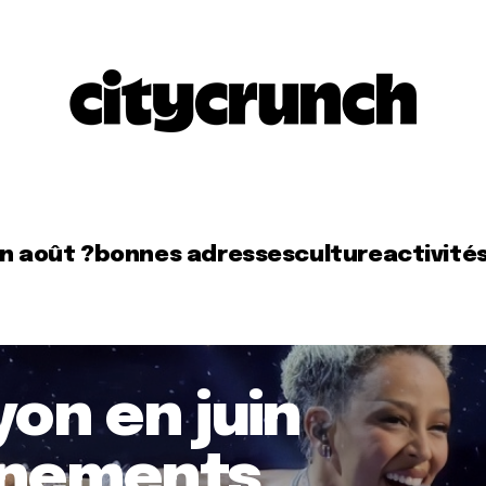
en août ?
bonnes adresses
culture
activité
yon en juin
vénements