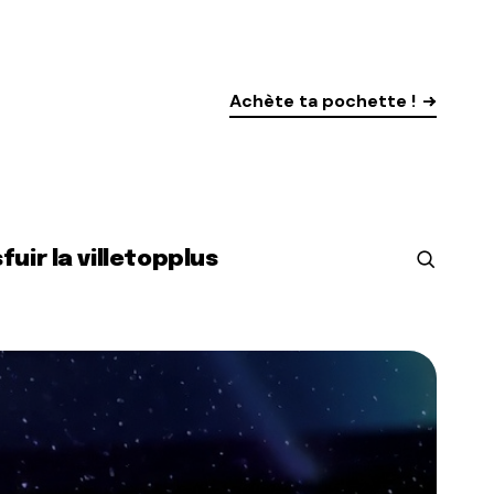
Achète ta pochette !
s
fuir la ville
top
plus