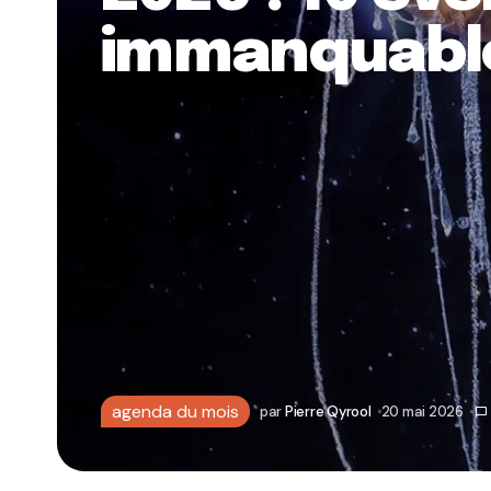
immanquabl
agenda du mois
par
Pierre Qyrool
20 mai 2026