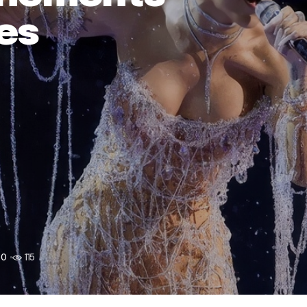
es
0
115