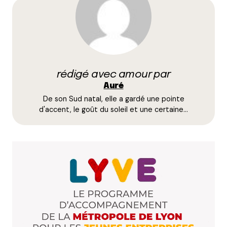
champs obligatoires sont indiqués avec
*
Prévenez-moi de tous les nouveaux commentaires
par e-mail.
rédigé avec amour par
Name
*
Auré
De son Sud natal, elle a gardé une pointe
E-mail
*
d'accent, le goût du soleil et une certaine…
Dis-nous tout
*