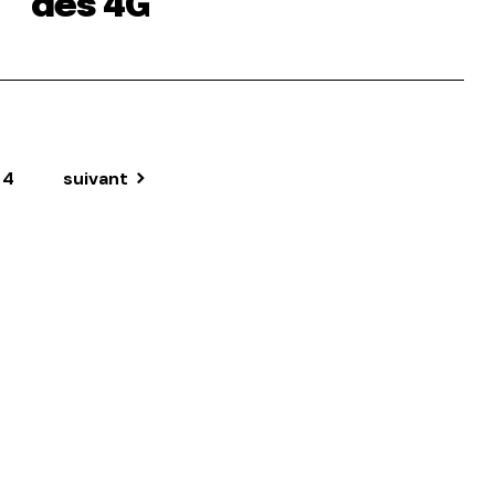
des 4G
4
suivant