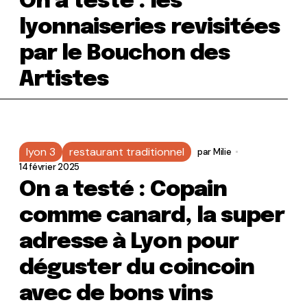
On a testé : les
lyonnaiseries revisitées
par le Bouchon des
Artistes
lyon 3
restaurant traditionnel
par
Milie
14 février 2025
On a testé : Copain
comme canard, la super
adresse à Lyon pour
déguster du coincoin
avec de bons vins