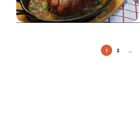
1
2
…