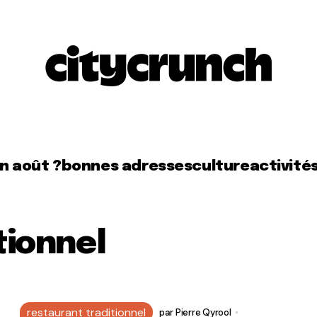
en août ?
bonnes adresses
culture
activité
tionnel
restaurant traditionnel
par
Pierre Qyrool