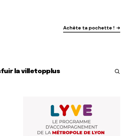
Achète ta pochette !
s
fuir la ville
top
plus