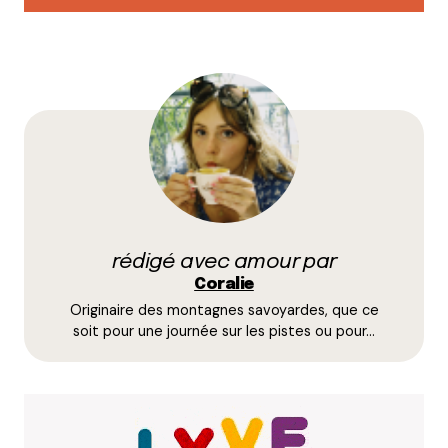
Votre adresse e-mail ne sera pas publiée.
Les
champs obligatoires sont indiqués avec
*
Prévenez-moi de tous les nouveaux commentaires
par e-mail.
rédigé avec amour par
Name
*
Coralie
Originaire des montagnes savoyardes, que ce
E-mail
*
soit pour une journée sur les pistes ou pour…
Dis-nous tout
*