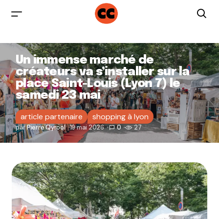
Un immense marché de
créateurs va s’installer sur la
place Saint-Louis (Lyon 7) le
samedi 23 mai
article partenaire
shopping à lyon
par
Pierre Qyrool
19 mai 2026
0
27