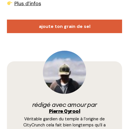
Plus d’infos
ajoute ton grain de sel
Votre adresse e-mail ne sera pas publiée.
Les
champs obligatoires sont indiqués avec
*
Prévenez-moi de tous les nouveaux commentaires
par e-mail.
rédigé avec amour par
Name
*
Pierre Qyrool
Véritable gardien du temple à l’origine de
E-mail
*
CityCrunch cela fait bien longtemps qu’il a