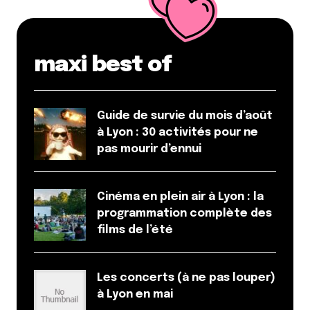
Répondre
Qyrool
maxi best of
6 septembre 2018 à 17 h 49 min
Merci !!
Répondre
Guide de survie du mois d’août
à Lyon : 30 activités pour ne
Uneinstragrameuse
pas mourir d’ennui
24 février 2019 à 18 h 46 min
Like69lyon propose aussi des superbes adresses ?
Cinéma en plein air à Lyon : la
Répondre
programmation complète des
FAT girls
films de l’été
9 avril 2019 à 19 h 22 min
@studio_fat !
Les concerts (à ne pas louper)
merci !!
à Lyon en mai