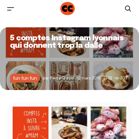
5 comptes Instagram lyonnais
qui donnent trop la dalle
fun fun fun
par
Pierre Qyrool
12 mars 2018
12
307