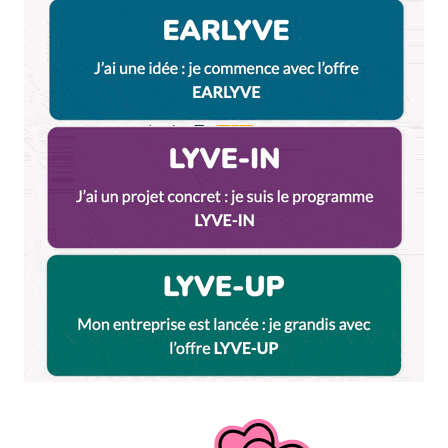
Répondre
sylvaine
13 mars 2018 à 11 h 02 min
@sylvaineblanchon
gastronomie, gastronomie, gastronomie de lyon
Répondre
dorner
6 septembre 2018 à 15 h 23 min
@gauthier_dorner !
Répondre
dorner
6 septembre 2018 à 15 h 24 min
Au top cet article, tout comme le site!