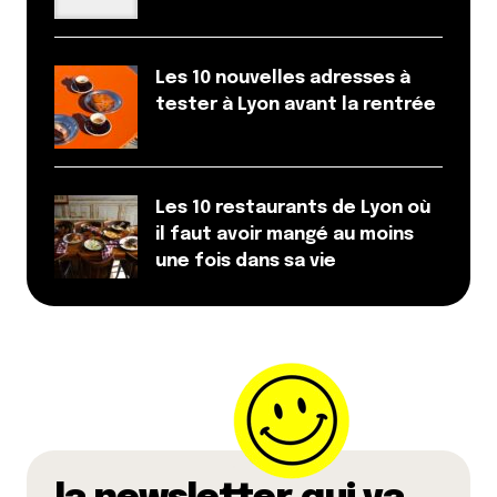
Répondre
Sisi
16 août 2020 à 8 h 10 min
Les 10 nouvelles adresses à
tester à Lyon avant la rentrée
Insta lyonnais à suivre : silyon
Répondre
Les 10 restaurants de Lyon où
il faut avoir mangé au moins
Votre adresse e-mail ne sera pas publiée.
Les
une fois dans sa vie
champs obligatoires sont indiqués avec
*
Prévenez-moi de tous les nouveaux commentaires
par e-mail.
Name
*