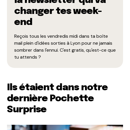
la newsletter qui va
E-mail
*
changer tes week-
end
Dis-nous tout
*
Reçois tous les vendredis midi dans ta boîte
mail plein d'idées sorties à Lyon pour ne jamais
sombrer dans l'ennui. C'est gratis, qu'est-ce que
tu attends ?
Enregistrer mon nom, mon e-mail et mon site dans le
navigateur pour mon prochain commentaire.
Ils étaient dans notre
dernière Pochette
Et bim !
Surprise