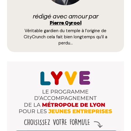
Coucou les chats !
Un autre compte instabouffe : petit_glouton !
rédigé avec amour par
Répondre
Pierre Qyrool
Véritable gardien du temple à l’origine de
davy
CityCrunch cela fait bien longtemps qu’il a
12 mars 2018 à 18 h 30 min
perdu…
mister.davy
Répondre
Littlecelt
12 mars 2018 à 20 h 05 min
Lien IG dans mon pseudo ?
Répondre
Mélanie
12 mars 2018 à 22 h 16 min
@melimelodegourmandises