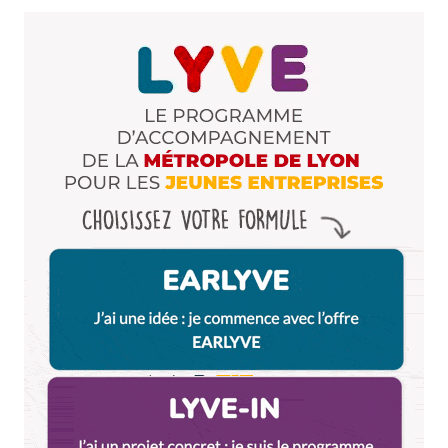
Brésilien
23 janvier 2022 à 10 h 04 min
A fuir de Temakinho. J’ai vu la carte avec pas mal de
choses écrites en Portugais et aussi une musiques
brésilienne. Bon, je suis entré pour goûter une
coxinha… J’ai demandé à la serveuse si le chef était
brésilien, et la réponse : pas du tout. J’ai commandé
une coxinha et la confirmation : petite et gèle à
l’intérieur. Heuresement que je n’ai pas goûté les
autres plats typiques de mon pays, ou sera même
plus dégouté… Ils approprie de notre culture pour
faire du marketing, mais il y absolument RIEN de
brésilien…
Répondre