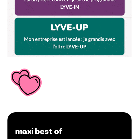
Votre adresse e-mail ne sera pas publiée.
Les
champs obligatoires sont indiqués avec
*
Prévenez-moi de tous les nouveaux commentaires
par e-mail.
Name
*
E-mail
*
Dis-nous tout
*
maxi best of