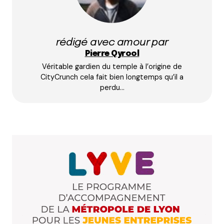
Prévenez-moi de tous les nouveaux commentaires
par e-mail.
rédigé avec amour par
Name
*
Pierre Qyrool
Véritable gardien du temple à l’origine de
E-mail
*
CityCrunch cela fait bien longtemps qu’il a
perdu…
Dis-nous tout
*
Enregistrer mon nom, mon e-mail et mon site dans le
navigateur pour mon prochain commentaire.