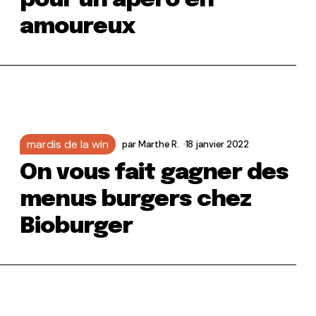
pour un apéro en
amoureux
mardis de la win
par
Marthe R.
18 janvier 2022
On vous fait gagner des
menus burgers chez
Bioburger