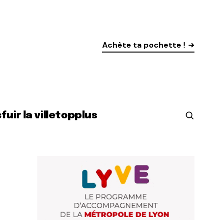
Achète ta pochette !
s
fuir la ville
top
plus