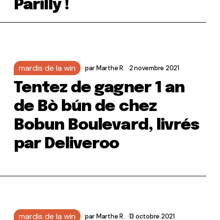
Parilly !
mardis de la win
par
Marthe R.
2 novembre 2021
Tentez de gagner 1 an
de Bò bún de chez
Bobun Boulevard, livrés
par Deliveroo
mardis de la win
par
Marthe R.
13 octobre 2021