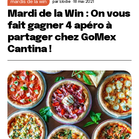
mardis de la win
par
Elodie
18 mai 2021
Mardi de la Win : On vous
fait gagner 4 apéro à
partager chez GoMex
Cantina !