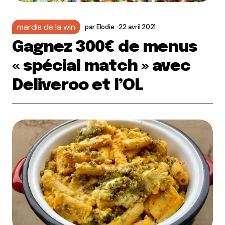
mardis de la win
par
Elodie
22 avril 2021
Gagnez 300€ de menus
« spécial match » avec
Deliveroo et l’OL