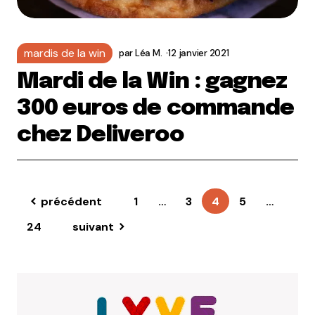
mardis de la win
par
Léa M.
12 janvier 2021
Mardi de la Win : gagnez
300 euros de commande
chez Deliveroo
précédent
1
…
3
4
5
…
24
suivant