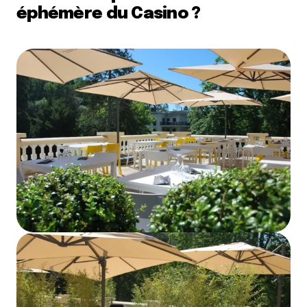
éphémère du Casino ?