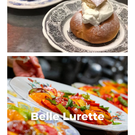
Math
22 juin 2021 à 13 h 56 min
Je mérite d’aller manger sur la terrasse du Casino
car je viens de sacrifier ma pause déj pour
répondre à un mail à la c…
Grrrr
Répondre
Marion
22 juin 2021 à 14 h 23 min
Je mérite d’aller manger sur la terrasse du Casino
car je veux faire plaisir à mon mari pour fêter ses
40 ans ! je croise les doigts!!!
Répondre
Loic GHANI