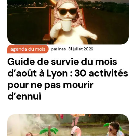
Alexandra Weber
22 juin 2021 à 22 h 12 min
Je mérite d’aller manger sur la terrasse du Casino
car je n’ai pas spécialement de chance aux jeux
alors malchance aux jeux, mais heureuse en amour
de la food comme on dit ?!
agenda du mois
par
ines
31 juillet 2026
Répondre
Guide de survie du mois
Berr
d’août à Lyon : 30 activités
22 juin 2021 à 23 h 18 min
pour ne pas mourir
Je mérite d’aller manger sur la terrasse du Casino
car il y a trois façon de faire les choses dans ce
d’ennui
casino : la bonne façon, la mauvaise façon et ma
façon.
Répondre
Catroux