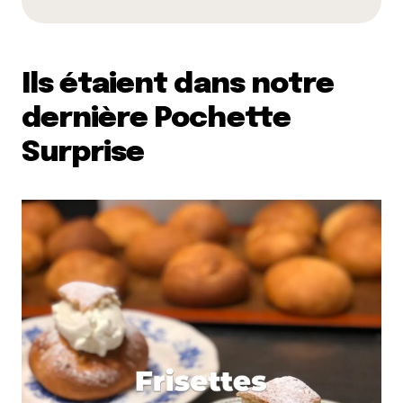
Je mérite d’aller manger sur la terrasse du Casino
car ça me changera du casino où je fais mes
courses
Ils étaient dans notre
Répondre
dernière Pochette
JEREMY BRET
Surprise
22 juin 2021 à 13 h 33 min
Je mérite d’aller manger sur la terrasse du Casino
car je vais dévaliser le croupier après le repas
Répondre
Manon
22 juin 2021 à 13 h 39 min
Je mérite d’aller manger sur la terrasse du Casino
car je n’y suis jamais allée !! Ca serait une très belle
occasion
Répondre