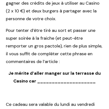
gagner des crédits de jeux à utiliser au Casino
(2 x 10 €) et deux burgers à partager avec la
personne de votre choix.
Pour tenter d’être tiré au sort et passer une
super soirée à la fraiche (et peut-être
remporter un gros pactole), rien de plus simple,
il vous suffit de compléter cette phrase en
commentaires de l’article :
Je mérite d’aller manger sur la terrasse du
Casino car ____________________
Ce cadeau sera valable du lundi au vendredi