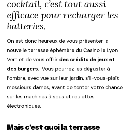
cocktail, c’est tout aussi
efficace pour recharger les
batteries.
On est donc heureux de vous présenter la
nouvelle terrasse éphémère du Casino le Lyon
Vert et de vous offrir
des crédits de jeux et
des burgers.
Vous pourrez les déguster à
l’ombre, avec vue sur leur jardin, s’il-vous-plaît
messieurs dames,
avant de tenter votre chance
sur les machines à sous et roulettes
électroniques.
Mais c’est quoi la terrasse