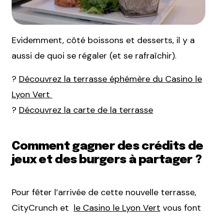
Evidemment, côté boissons et desserts, il y a
aussi de quoi se régaler (et se rafraîchir).
?
Découvrez la terrasse éphémère du Casino le
Lyon Vert
?
Découvrez la carte de la terrasse
Comment gagner des crédits de
jeux et des burgers à partager ?
Pour fêter l’arrivée de cette nouvelle terrasse,
CityCrunch et
le Casino le Lyon Vert
vous font