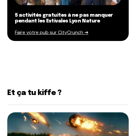
je suis habitué à Macdonald, après tout j’ai travaillé
là bas, c’était cool mais bon j’aimerais goûter un vrai
5 activités gratuites à ne pas manquer
pendant les Estivales Lyon Nature
burger svp vous êtes sympa
Faire votre pub sur CityCrunch ➔
Répondre
Anthony
22 juin 2021 à 20 h 59 min
Je mérite d’aller manger sur la terrasse du casino
car j’aime bien jouer (même si je sais que jouer
comporte des risques), j’aime bien les burgers
(même si je sais qu’il faut éviter de manger trop
gras trop salé trop sucré), et j’aime bien boire un
Et ça tu kiffe ?
verre (même si je sais que l’alcool est dangereux
pour la santé et qu’il faut le consommer avec
modération).
Répondre