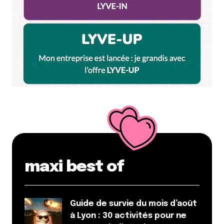
Répondre
Régis stéphant
22 juin 2021 à 12 h 47 min
Je mérite d’aller manger sur la terrasse du Casino
car il fait beau
Répondre
Oceane
22 juin 2021 à 12 h 51 min
Je mérite d’aller manger sur la terrasse du Casino
car je suis malheureuse en amour donc peut être
maxi best of
heureuse aux jeux ? ?
Répondre
Guide de survie du mois d’août
Bartlakowski
à Lyon : 30 activités pour ne