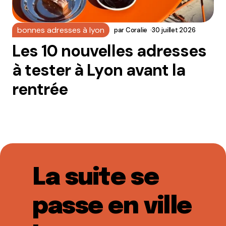
Répondre
bonnes adresses à lyon
Basso
par
Coralie
30 juillet 2026
24 juin 2021 à 19 h 44 min
Les 10 nouvelles adresses
Je mérite d’aller manger sur la terrasse du Casino
à tester à Lyon avant la
car je suis allé voter dimanche.
rentrée
Répondre
CECCO
25 juin 2021 à 12 h 51 min
Je mérite d’aller manger sur la terrasse du Casino
car je soutiens les restaurateurs Lyonnais!
Répondre
La suite se
Charlotte Coutier
passe en ville
25 juin 2021 à 14 h 39 min
Je mérite d’aller manger sur la terrasse du Casino