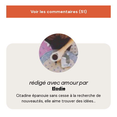
Voir les commentaires (51)
DELABRE
22 juin 2021 à 12 h 41 min
Je mérite d’aller manger sur la terrasse du Casino
car c’est bientôt mon anniversaire ?
Répondre
Estelle
22 juin 2021 à 12 h 43 min
Je mérite d’aller manger sur la terrasse du Casino
rédigé avec amour par
ça j’aime découvrir les nouveaux lieux lyonnais!
Elodie
Répondre
Citadine épanouie sans cesse à la recherche de
nouveautés, elle aime trouver des idées…
Horvath
22 juin 2021 à 16 h 36 min