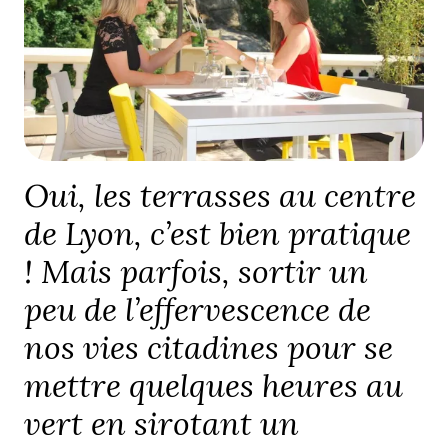
Oui, les terrasses au centre
de Lyon, c’est bien pratique
! Mais parfois, sortir un
peu de l’effervescence de
nos vies citadines pour se
mettre quelques heures au
vert en sirotant un