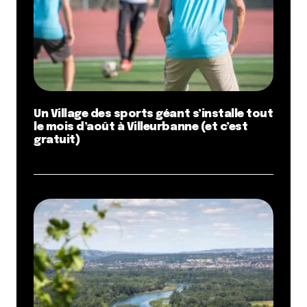
Répondre
Emilie T.
22 juin 2021 à 16 h 04 min
Je mérite d’aller manger sur la terrasse du Casino
car j’ai été très sage cette année
Un Village des sports géant s’installe tout
le mois d’août à Villeurbanne (et c’est
Répondre
gratuit)
Yobama
22 juin 2021 à 16 h 34 min
Je mérite d’aller manger sur la terrasse du Casino
car je suis déconfiné et vacciné. ?
Répondre
Dereumetz
22 juin 2021 à 16 h 52 min