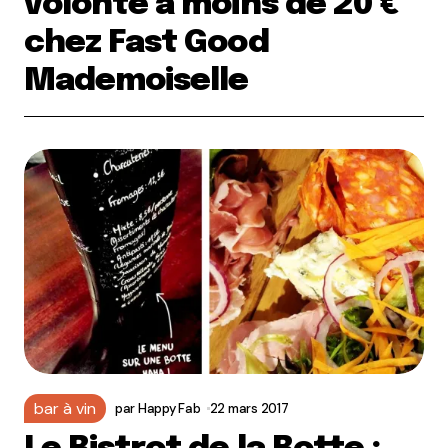
volonté à moins de 20 €
chez Fast Good
Mademoiselle
bar à vin
par
Happy Fab
22 mars 2017