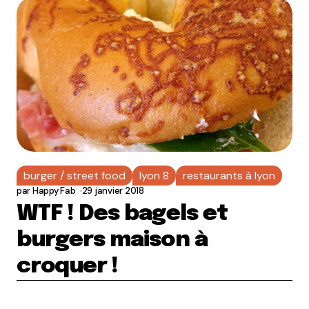
burger / street food
lyon 8
restaurants à lyon
par
Happy Fab
29 janvier 2018
WTF ! Des bagels et
burgers maison à
croquer !