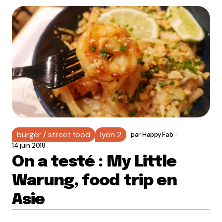
burger / street food
lyon 2
par
Happy Fab
14 juin 2018
On a testé : My Little
Warung, food trip en
Asie