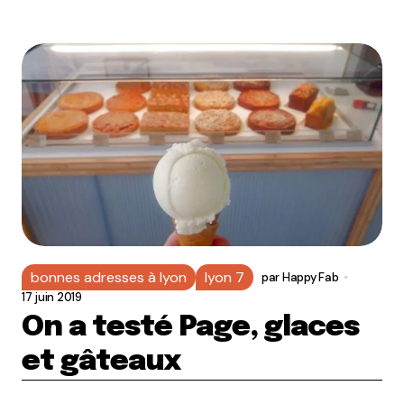
bonnes adresses à lyon
lyon 7
par
Happy Fab
17 juin 2019
On a testé Page, glaces
et gâteaux