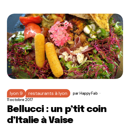
lyon 9
restaurants à lyon
par
Happy Fab
11 octobre 2017
Bellucci : un p’tit coin
d’Italie à Vaise