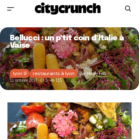
Bellucci : un p’tit coin d’Italie à
Vaise
lyon 9
restaurants à lyon
par
Happy Fab
11 octobre 2017
3
115