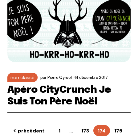
non classé
par
Pierre Qyrool
14 décembre 2017
Apéro CityCrunch Je
Suis Ton Père Noël
précédent
1
…
173
174
175