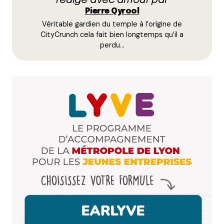
rédigé avec amour par
Name
*
Pierre Qyrool
Véritable gardien du temple à l’origine de
E-mail
*
CityCrunch cela fait bien longtemps qu’il a
perdu…
Dis-nous tout
*
Enregistrer mon nom, mon e-mail et mon site dans le
navigateur pour mon prochain commentaire.
Et bim !