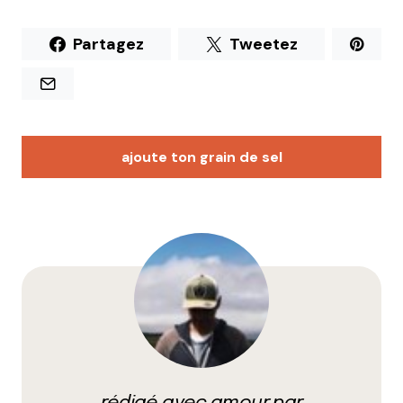
Partagez
Tweetez
ajoute ton grain de sel
Votre adresse e-mail ne sera pas publiée.
Les
champs obligatoires sont indiqués avec
*
Prévenez-moi de tous les nouveaux commentaires
par e-mail.