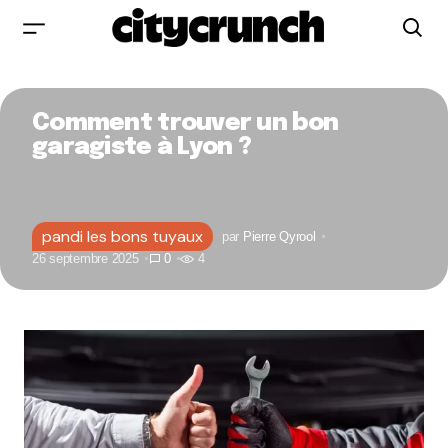
Comment trouver un bon
garagiste à Lyon ?
pandi les bons tuyaux
par
Pierre Qyrool
26 septembre 2025
0
4