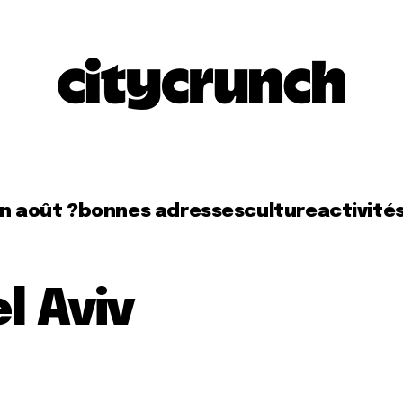
en août ?
bonnes adresses
culture
activité
l Aviv