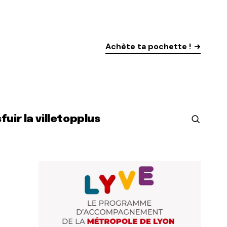
Achète ta pochette !
s
fuir la ville
top
plus