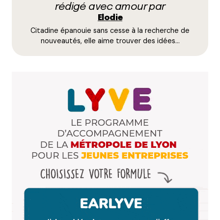
rédigé avec amour par
La Pochette de l’été est Sold out, il faudra
Elodie
attendre septembre et être rapide pour celle de
Citadine épanouie sans cesse à la recherche de
rentrée.
nouveautés, elle aime trouver des idées…
Répondre
Votre adresse e-mail ne sera pas publiée.
Les
champs obligatoires sont indiqués avec
*
Prévenez-moi de tous les nouveaux commentaires
par e-mail.
Name
*
E-mail
*