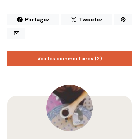
Partagez
Tweetez
Voir les commentaires (2)
perrichon
31 juillet 2020 à 17 h 21 min
Comment faire pour avoir droit aux pochettes
surprises ?
Merci
Répondre
Qyrool
3 août 2020 à 14 h 01 min