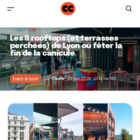
Les 8 rooftops (et terrasses
perchées) de Lyon où fêter la
fin de la canicule
bars à lyon
par
Coralie
29 juin 2026
0
132