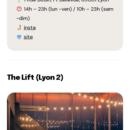
14h – 23h (lun -ven) / 10h – 23h (sam
-dim)
insta
site
The Lift (Lyon 2)