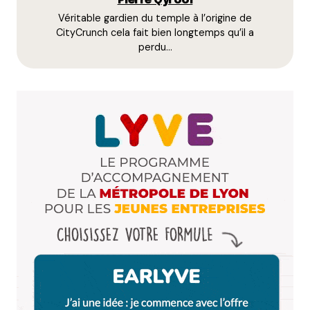
Pierre Qyrool
Véritable gardien du temple à l’origine de
E-mail
*
CityCrunch cela fait bien longtemps qu’il a
perdu…
Dis-nous tout
*
Enregistrer mon nom, mon e-mail et mon site dans le
navigateur pour mon prochain commentaire.
Et bim !