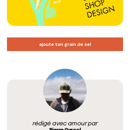
ajoute ton grain de sel
Votre adresse e-mail ne sera pas publiée.
Les
champs obligatoires sont indiqués avec
*
Prévenez-moi de tous les nouveaux commentaires
par e-mail.
rédigé avec amour par
Name
*