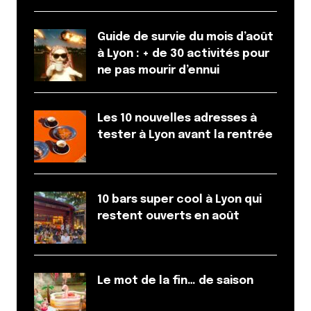
Le lieu est spacieux même si les tables sont proches
comme dans un bistrot. Le décor est vraiment
Guide de survie du mois d’août
sympa, on s’y sent bien.
à Lyon : + de 30 activités pour
D’emblée, on nous prévient qu’il faut prévoir deux
ne pas mourir d’ennui
heures pour le menu « Découverte ». Le service est
rapide, efficace et cool comme dans un bistrot.
Nous resterons effectivement deux heures.
Les 10 nouvelles adresses à
Nous avons beaucoup apprécié ce repas, ce
tester à Lyon avant la rentrée
moment dans cet établissement et le rapport
qualité prix.
Répondre
10 bars super cool à Lyon qui
restent ouverts en août
Votre adresse e-mail ne sera pas publiée.
Les
champs obligatoires sont indiqués avec
*
Le mot de la fin… de saison