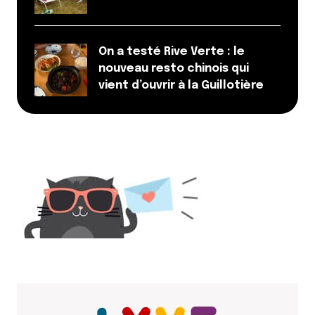
Prévenez-moi de tous les nouveaux commentaires
par e-mail.
On a testé Rive Verte : le
Name
*
nouveau resto chinois qui
vient d’ouvrir à la Guillotière
E-mail
*
Dis-nous tout
*
Enregistrer mon nom, mon e-mail et mon site dans le
navigateur pour mon prochain commentaire.