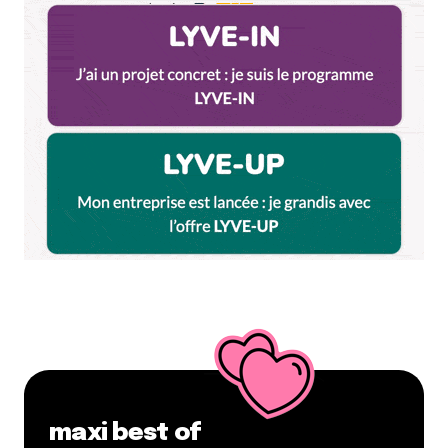
« On The Rhône Again » Julien Pilon 2016. Il nous a
fait l’apéritif et le repas. Un excellent vin !
Nous avons mangé : Les piments padrones à la fleur
de sel / Sardines fraîches grillées et chimichuri /
Burrata di Bufala, caviar d’aubergine, vierge de
tomates de la Ferme de la Marquise, framboises,
herbes / Les couteaux gratinés au beurre
d’escargot / Moules de chez Morisseau à la
plancha, algues, citron au jus, cébettes / Carottes,
crevettes, mangue, coriandre, pickles de graines de
moutarde, citron vert / Beignets accompagnés
d’une sorte cervelle de canut pimentée et
citronnée?? J’ai oublié le nom / Lieu noir,
courgettes, crumble, crème au chorizo / Bleu
d’Auvergne avec salade / Dessert mousse glacée
vanille, nectarine, tuiles de riz.
Des produits parfois simples admirablement
cuisinés qui gardent leurs goûts d’origine et très
maxi best of
bien mis en valeur. Bravo le chef.