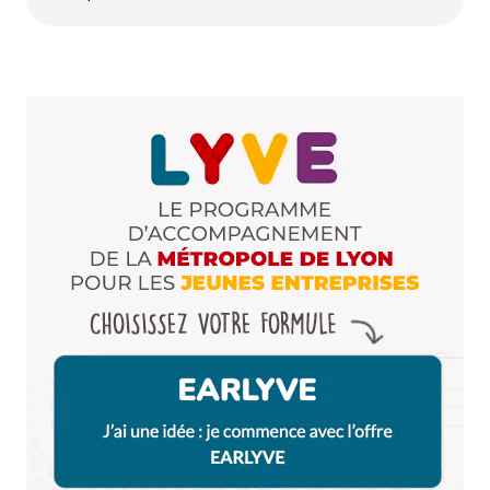
Muse en Bouche qui se défend bien.
Répondre
Christina Cordeliers'
19 janvier 2018 à 13 h 20 min
On plaisante, on sait bien que c’est facile d’y aller,
c’est pour dissuader les gens et que j’ai encore
de la place le midi ahahaha
Répondre
Thierry
28 août 2019 à 21 h 15 min
28/02/2019. Séduit par la formule « Découverte » à
35,00€. Nous avons joué le jeu et accepté de nous
laisser surprendre sans savoir à l’avance ce que
nous allions manger.
En boisson nous avons pris un Crozes Hermitage