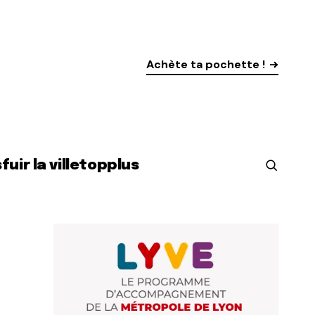
Achète ta pochette !
s
fuir la ville
top
plus