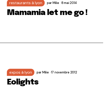
restaurants à lyon
par
Milie
8 mai 2014
Mamamia let me go !
expos à lyon
par
Milie
17 novembre 2012
Eolights