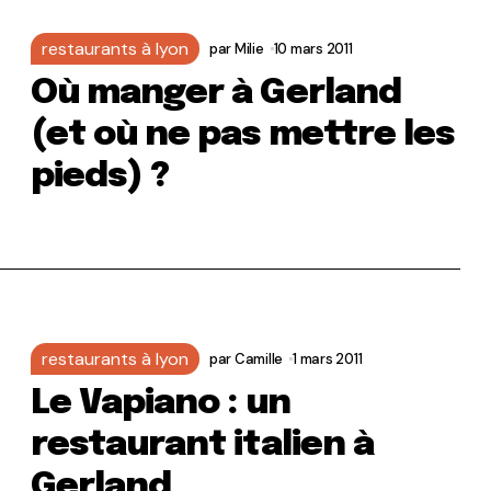
restaurants à lyon
par
Milie
10 mars 2011
Où manger à Gerland
(et où ne pas mettre les
pieds) ?
restaurants à lyon
par
Camille
1 mars 2011
Le Vapiano : un
restaurant italien à
Gerland