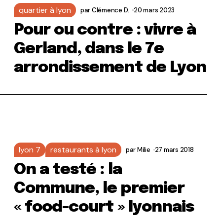
quartier à lyon
par
Clémence D.
20 mars 2023
Pour ou contre : vivre à
Gerland, dans le 7e
arrondissement de Lyon
lyon 7
restaurants à lyon
par
Milie
27 mars 2018
On a testé : la
Commune, le premier
« food-court » lyonnais