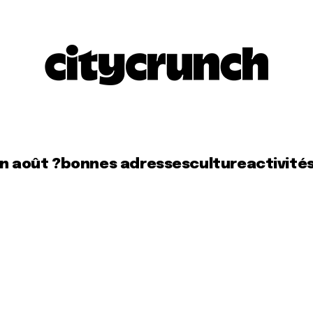
en août ?
bonnes adresses
culture
activité