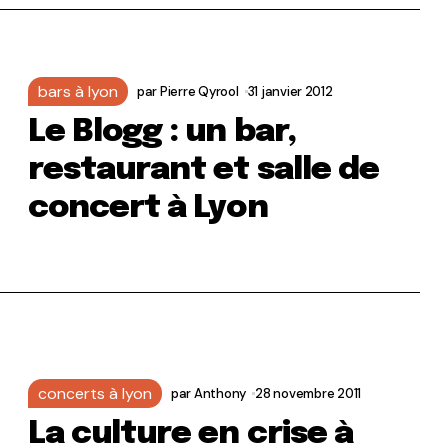
bars à lyon
par
Pierre Qyrool
31 janvier 2012
Le Blogg : un bar,
restaurant et salle de
concert à Lyon
concerts à lyon
par
Anthony
28 novembre 2011
La culture en crise à