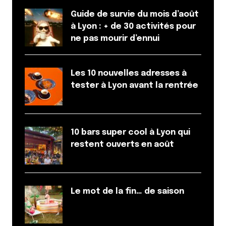
Répondre
Guide de survie du mois d’août
à Lyon : + de 30 activités pour
M
ne pas mourir d’ennui
11 mai 2014 à 15 h 00 min
Testé et plus qu’approuvé quand j’avais la chance de
bosser pas loin , ils ont même des variantes
Les 10 nouvelles adresses à
sucrées.
tester à Lyon avant la rentrée
Répondre
Célia
10 bars super cool à Lyon qui
24 juin 2014 à 20 h 05 min
restent ouverts en août
Dans les sucrées la top c’est la rugissante. un délice
!
Répondre
Le mot de la fin… de saison
sylv1
24 juin 2014 à 20 h 51 min