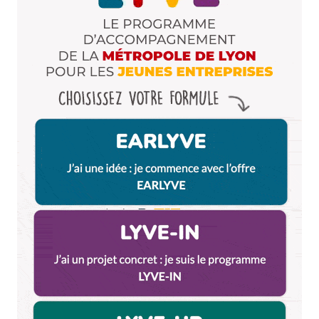
originale.
Et puis l’ambiance… Wow… Il y a beaucoup mieux.
Alors, oui, il est champion de France des pizzailolos,
m’enfin bon… Je ne voudrais pas essayer les autres
pizzas…
Répondre
Votre adresse e-mail ne sera pas publiée.
Les
champs obligatoires sont indiqués avec
*
Prévenez-moi de tous les nouveaux commentaires
par e-mail.
Name
*