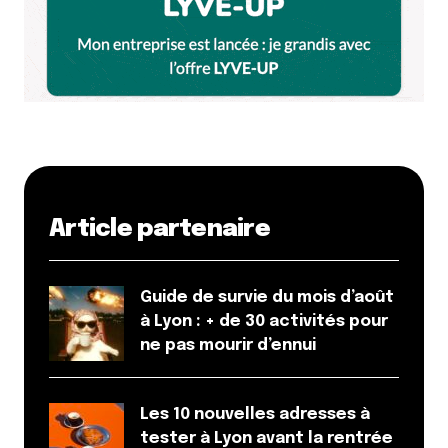
E-mail
*
Dis-nous tout
*
Article partenaire
Enregistrer mon nom, mon e-mail et mon site dans le
navigateur pour mon prochain commentaire.
Guide de survie du mois d’août
à Lyon : + de 30 activités pour
ne pas mourir d’ennui
Et bim !
Les 10 nouvelles adresses à
tester à Lyon avant la rentrée