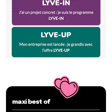
Tux
8 mai 2014 à 21 h 37 min
Ah ouais mais aller à l’autre bout pour une pizza,
c’est compliqué.
On fera le voyage avec plaisir
Répondre
Milie
9 mai 2014 à 11 h 16 min
hooo ! c’est pas si loin, juste à côté de la station
de métro Jean Jaures.
Répondre
romain blachier
10 mai 2014 à 19 h 34 min
maxi best of
super endroit et ils sont très sympas