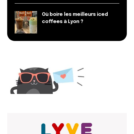
de loin la meilleure pizzéria de Lyon et alentours, on
fait 20kms pour venir déguster les nombreuses
Où boire les meilleurs iced
variétés…
coffees à Lyon ?
on suit mamamia depuis leur début et c’est une
équipe géniale qui fait des produits de (très) grande
qualité à prix raisonnable
vive la césar
Répondre
Simon
17 novembre 2014 à 16 h 55 min
Mouaip…
Ce n’est pas la meilleure pizza pour moi.
Le fromage est quelconque. Les ingrédients pas
fantastiques. La pâte n’est pas aérée et cuite de
façon uniforme dans un four tournant !
Le choix est imposant sans comporter de pizza