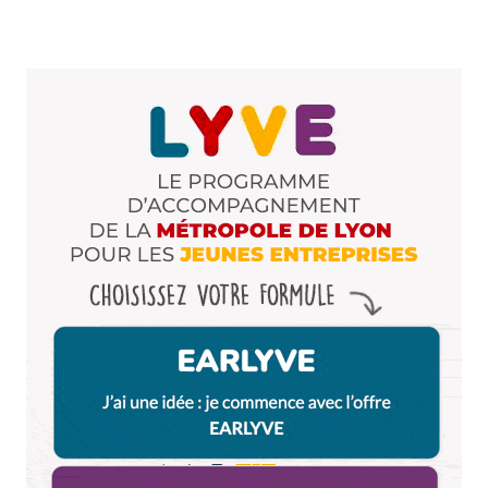
Et ça m’intéresserait de connaître quelles sont
les autres de ton top ?
Répondre
Nina
23 juin 2014 à 17 h 56 min
Aha, bonne question
C’est un top qui
n’avance que moi, mais je dirais la
norvégienne et la Mamamia, avec la Maestro!
Répondre
drijen
8 mai 2014 à 18 h 04 min
Hmm ça à l’air super! Mais on attend surtout la
réponse d’Olivier!
Répondre