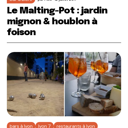
Le Malting-Pot : jardin
mignon & houblon à
foison
bars à lyon
lyon 7
restaurants à lyon