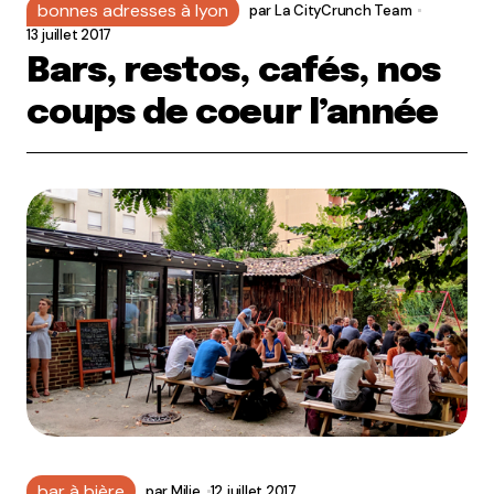
bonnes adresses à lyon
par
La CityCrunch Team
13 juillet 2017
Bars, restos, cafés, nos
coups de coeur l’année
bar à bière
par
Milie
12 juillet 2017