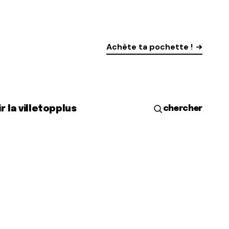
Achète ta pochette !
r la ville
top
plus
chercher