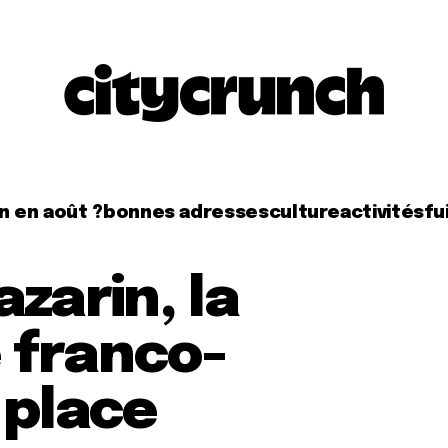
n en août ?
bonnes adresses
culture
activités
fui
azarin, la
 franco-
 place