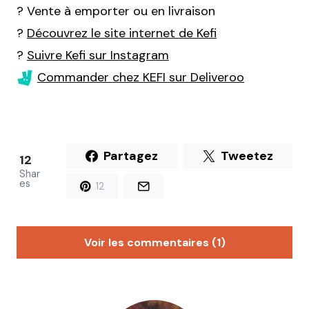
? Vente à emporter ou en livraison
?
Découvrez le site internet de Kefi
?
Suivre Kefi sur Instagram
Commander chez KEFI sur Deliveroo
Partagez
Tweetez
12
Shar
es
12
Voir les commentaires (1)
Virginie
21 avril 2021 à 15 h 13 min
Je confirme que la formule pita (volaille) + frites