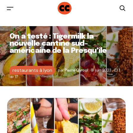
On a testé : Tigermilk la
nouvelle cantine sud-
américaine de la Presqu’île
restaurants à lyon
par
Pierre Qyrool
13 juin 2023
1
17