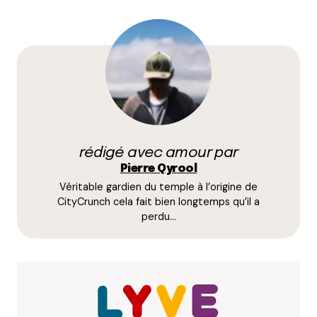
19 juin 2023 à 19 h 47 min
Le Mexique ce fameux pays d’Amérique du Sud…
Répondre
Votre adresse e-mail ne sera pas publiée.
Les
champs obligatoires sont indiqués avec
*
rédigé avec amour par
Pierre Qyrool
Prévenez-moi de tous les nouveaux commentaires
Véritable gardien du temple à l’origine de
par e-mail.
CityCrunch cela fait bien longtemps qu’il a
perdu…
Name
*
E-mail
*