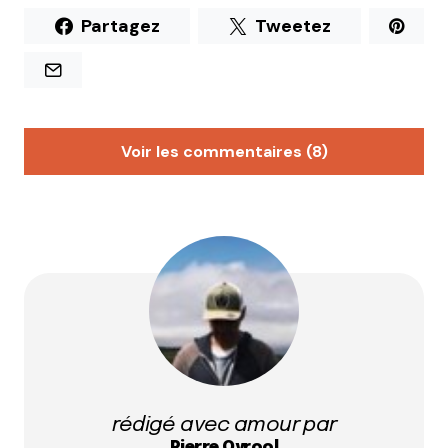
Partagez
Tweetez
Voir les commentaires (8)
Marjorie
15 octobre 2021 à 14 h 34 min
Bonjour, vous devriez aussi parler de l’épicerie
« Demain » dans le 7ème qui innove par son
concept. Marjorie
Répondre
Qyrool
16 octobre 2021 à 9 h 36 min
rédigé avec amour par
Merci pour cette suggestion. On va aller y faire
Pierre Qyrool