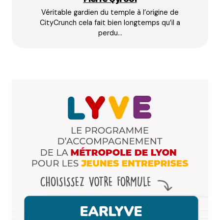
un tour.
Véritable gardien du temple à l’origine de
Répondre
CityCrunch cela fait bien longtemps qu’il a
perdu…
Valerie
15 octobre 2021 à 19 h 23 min
Bonjour. A quand un magasin entièrement
végétalien à Lyon ?
Répondre
Walter
16 octobre 2021 à 12 h 08 min
Il y avait « Un monde vegan » mais ils ont fermé
en 2018.
Répondre
s3boune
16 octobre 2021 à 8 h 11 min