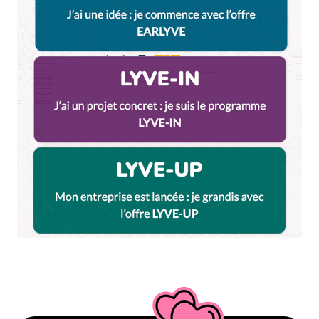
3 Ptits Pois à Lyon 7 !!!!
LA référence du vrac, du bio et du local, présent
depuis 10 ans
Et en plus ils sont sympa et toujours de bonne
humeur. Tellement de bonnes vibes !!!!
Répondre
Qyrool
16 octobre 2021 à 9 h 34 min
Merci pour l’ajout. On aime beaucoup 3 ptits pois
nous aussi
Répondre
Walter
16 octobre 2021 à 12 h 11 min
Merci pour ces infos Qyrool ! Tu pourrais parler du
marché des Frères Lumières… s’il existe toujours