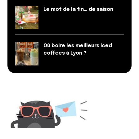
Répondre
Le mot de la fin… de saison
Votre adresse e-mail ne sera pas publiée.
Les
champs obligatoires sont indiqués avec
*
Où boire les meilleurs iced
coffees à Lyon ?
Prévenez-moi de tous les nouveaux commentaires
par e-mail.
Name
*
E-mail
*
Dis-nous tout
*